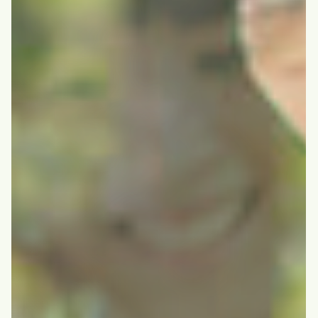
園での生活
入園について
北沼上こども園
北沼上こども園
理念・取り組み
園での生活
入園について
子育て支援事業
書式ダウンロード
わらしな学園
わらしな学園