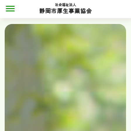
社会福祉法人
静岡市厚生事業協会
MENU
静岡市厚生事業協会
静岡市厚生事業協会について
静岡市厚生事業協会について
地域と共に
施設案内
情報公開
情報公開
情報公開（令和４年度現況報告書・令和３年度計算書類
等）
情報公開（令和３年度現況報告書・令和２年度計算書類