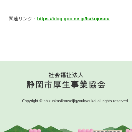
等）
情報公開（令和５年度現況報告書・令和４年度計算書類
関連リンク：
https://blog.goo.ne.jp/hakujusou
等）
情報公開（令和６年度現況報告書・令和５年度計算書類
等）
情報公開（令和７年度現況報告書・令和６年度計算書類
等）
社会福祉法人
情報公開（令和８年度現況報告書・令和７年度計算書類
静岡市厚生事業協会
等）
苦情窓口
Copyright © shizuokasikouseijigyoukyoukai all rights reserved.
苦情窓口
苦情公表
お問い合わせフォーム