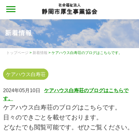
社会福祉法人
静岡市厚生事業協会
MENU
静岡市厚生事業協会
新着情報
静岡市厚生事業協会について
静岡市厚生事業協会について
トップページ
>
新着情報
> ケアハウス白寿荘のブログはこちらです。
地域と共に
ケアハウス白寿荘
施設案内
2024年05月10日
ケアハウス白寿荘のブログはこちらで
情報公開
す。
情報公開
ケアハウス白寿荘のブログはこちらです。
日々のできごとを載せております。
情報公開（令和４年度現況報告書・令和３年度計算書類
等）
どなたでも閲覧可能です。ぜひご覧ください。
情報公開（令和３年度現況報告書・令和２年度計算書類