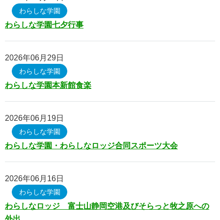
等）
わらしな学園
わらしな学園七夕行事
情報公開（令和５年度現況報告書・令和４年度計算書類
等）
2026年06月29日
情報公開（令和６年度現況報告書・令和５年度計算書類
わらしな学園
等）
わらしな学園本新館食楽
情報公開（令和７年度現況報告書・令和６年度計算書類
等）
2026年06月19日
情報公開（令和８年度現況報告書・令和７年度計算書類
わらしな学園
等）
わらしな学園・わらしなロッジ合同スポーツ大会
苦情窓口
2026年06月16日
苦情窓口
わらしな学園
苦情公表
わらしなロッジ 富士山静岡空港及びそらっと牧之原への
外出
お問い合わせフォーム