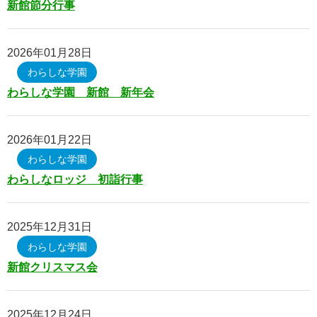
新館節分行事
入所の流れ・料金・QA
年間行事・1日の流れ
2026年01月28日
施設設備・具体的な取り組み
わらしな学園
わらしな学園 新館 新年会
わらしなロッジ
わらしなロッジ
2026年01月22日
通所の流れ・料金・QA
わらしな学園
年間行事・1日の流れ
わらしなロッジ 初詣行事
施設設備・具体的な取り組み
2025年12月31日
わらしなホーム
わらしな学園
相談支援センターわらしな
新館クリスマス会
お問い合わせフォーム
2025年12月24日