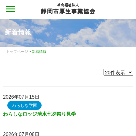
社会福祉法人
静岡市厚生事業協会
MENU
静岡市厚生事業協会
新着情報
静岡市厚生事業協会について
静岡市厚生事業協会について
トップページ
> 新着情報
地域と共に
施設案内
情報公開
2026年07月15日
情報公開
わらしな学園
わらしなロッジ清水七夕祭り見学
情報公開（令和４年度現況報告書・令和３年度計算書類
等）
2026年07月08日
情報公開（令和３年度現況報告書・令和２年度計算書類