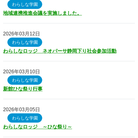
静岡老人ホーム
わらしな学園
地域連携推進会議を実施しました。
静岡老人ホーム
静岡老人ホームの現在
2026年03月12日
指定管理者制度と静岡老人ホームのご案内
わらしな学園
わらしなロッジ ネオパーサ静岡下り社会参加活動
静岡市救護所
静岡市救護所
2026年03月10日
施設紹介
わらしな学園
新館ひな祭り行事
入所について
小鹿こども園
2026年03月05日
小鹿こども園
わらしな学園
わらしなロッジ ～ひな祭り～
理念・取り組み