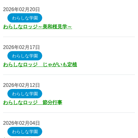
園での生活
2026年02月20日
入園について
わらしな学園
わらしなロッジ～美和桜見学～
北沼上こども園
北沼上こども園
2026年02月17日
理念・取り組み
わらしな学園
わらしなロッジ じゃがいも定植
園での生活
入園について
2026年02月12日
子育て支援事業
わらしな学園
わらしなロッジ 節分行事
書式ダウンロード
わらしな学園
2026年02月04日
わらしな学園
わらしな学園