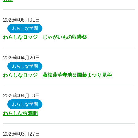
エントリーフォーム
2026年06月01日
ケアハウス白寿荘
わらしな学園
わらしなロッジ じゃがいもの収穫祭
ケアハウス白寿荘
施設の紹介
2026年04月20日
ご入居の流れ・料金
わらしな学園
わらしなロッジ 藤枝蓮華寺池公園藤まつり見学
年間行事・1日の流れ
白寿荘の食事
2026年04月13日
よくある質問
わらしな学園
わらしな桜満開
ヘルパーステーション白寿
居宅介護支援センター白寿
2026年03月27日