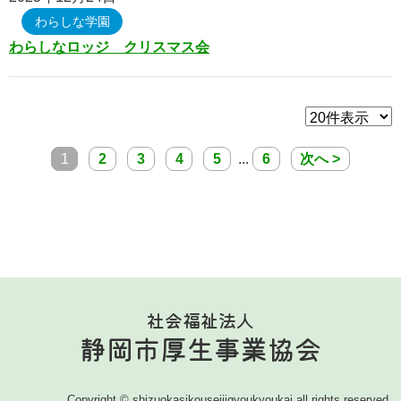
サイトマップ
わらしな学園
わらしなロッジ クリスマス会
1
2
3
4
5
...
6
次へ >
社会福祉法人
静岡市厚生事業協会
Copyright © shizuokasikouseijigyoukyoukai all rights reserved.