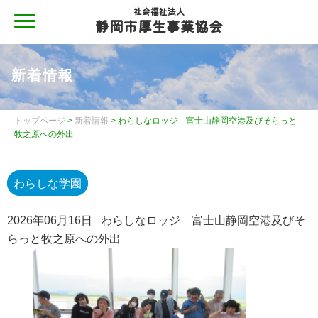
社会福祉法人
静岡市厚生事業協会
MENU
静岡市厚生事業協会
新着情報
静岡市厚生事業協会について
静岡市厚生事業協会について
トップページ
>
新着情報
> わらしなロッジ 富士山静岡空港及びそらっと
牧之原への外出
地域と共に
施設案内
わらしな学園
情報公開
2026年06月16日
わらしなロッジ 富士山静岡空港及びそ
らっと牧之原への外出
情報公開
情報公開（令和４年度現況報告書・令和３年度計算書類
等）
情報公開（令和３年度現況報告書・令和２年度計算書類