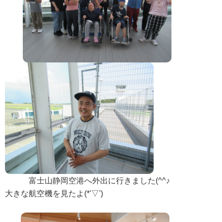
等）
情報公開（令和５年度現況報告書・令和４年度計算書類
等）
情報公開（令和６年度現況報告書・令和５年度計算書類
等）
情報公開（令和７年度現況報告書・令和６年度計算書類
等）
情報公開（令和８年度現況報告書・令和７年度計算書類
等）
苦情窓口
富士山静岡空港へ外出に行きました(^^♪
苦情窓口
大きな航空機を見たよ(*'▽')
苦情公表
お問い合わせフォーム