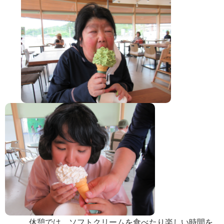
エントリーフォーム
ケアハウス白寿荘
ケアハウス白寿荘
施設の紹介
ご入居の流れ・料金
年間行事・1日の流れ
白寿荘の食事
よくある質問
ヘルパーステーション白寿
居宅介護支援センター白寿
休憩では、ソフトクリームを食べたり楽しい時間を