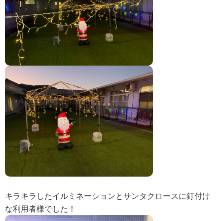
等）
情報公開（令和５年度現況報告書・令和４年度計算書類
等）
情報公開（令和６年度現況報告書・令和５年度計算書類
等）
情報公開（令和７年度現況報告書・令和６年度計算書類
等）
情報公開（令和８年度現況報告書・令和７年度計算書類
等）
苦情窓口
苦情窓口
キラキラしたイルミネーションとサンタクロースに釘付け
苦情公表
な利用者様でした！
お問い合わせフォーム