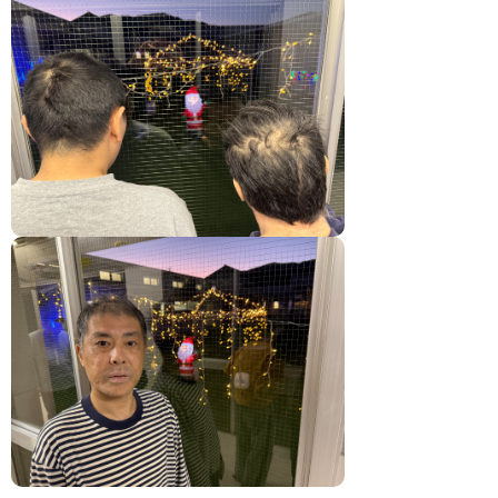
エントリーフォーム
ケアハウス白寿荘
ケアハウス白寿荘
施設の紹介
ご入居の流れ・料金
年間行事・1日の流れ
白寿荘の食事
よくある質問
ヘルパーステーション白寿
居宅介護支援センター白寿